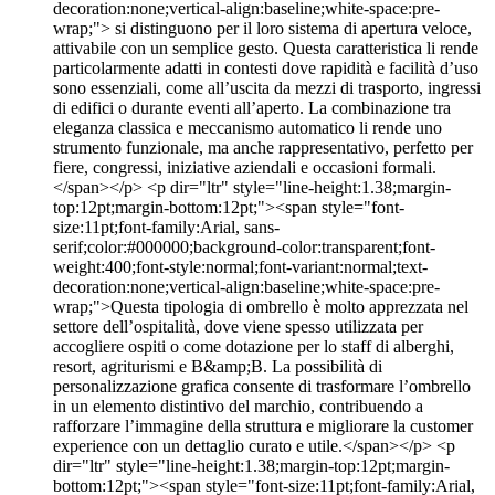
decoration:none;vertical-align:baseline;white-space:pre-
wrap;"> si distinguono per il loro sistema di apertura veloce,
attivabile con un semplice gesto. Questa caratteristica li rende
particolarmente adatti in contesti dove rapidità e facilità d’uso
sono essenziali, come all’uscita da mezzi di trasporto, ingressi
di edifici o durante eventi all’aperto. La combinazione tra
eleganza classica e meccanismo automatico li rende uno
strumento funzionale, ma anche rappresentativo, perfetto per
fiere, congressi, iniziative aziendali e occasioni formali.
</span></p> <p dir="ltr" style="line-height:1.38;margin-
top:12pt;margin-bottom:12pt;"><span style="font-
size:11pt;font-family:Arial, sans-
serif;color:#000000;background-color:transparent;font-
weight:400;font-style:normal;font-variant:normal;text-
decoration:none;vertical-align:baseline;white-space:pre-
wrap;">Questa tipologia di ombrello è molto apprezzata nel
settore dell’ospitalità, dove viene spesso utilizzata per
accogliere ospiti o come dotazione per lo staff di alberghi,
resort, agriturismi e B&amp;B. La possibilità di
personalizzazione grafica consente di trasformare l’ombrello
in un elemento distintivo del marchio, contribuendo a
rafforzare l’immagine della struttura e migliorare la customer
experience con un dettaglio curato e utile.</span></p> <p
dir="ltr" style="line-height:1.38;margin-top:12pt;margin-
bottom:12pt;"><span style="font-size:11pt;font-family:Arial,