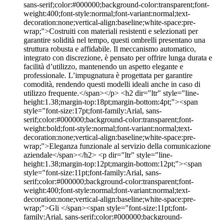
sans-serif;color:#000000;background-color:transparent;font-
weight:400;font-style:normal;font-variant:normal;text-
decoration:none;vertical-align:baseline;white-space:pre-
wrap;">Costruiti con materiali resistenti e selezionati per
garantire solidità nel tempo, questi ombrelli presentano una
struttura robusta e affidabile. Il meccanismo automatico,
integrato con discrezione, è pensato per offrire lunga durata e
facilità d’utilizzo, mantenendo un aspetto elegante e
professionale. L’impugnatura è progettata per garantire
comodità, rendendo questi modelli ideali anche in caso di
utilizzo frequente.</span></p> <h2 dir="ltr" style="line-
height:1.38;margin-top:18pt;margin-bottom:4pt;"><span
style="font-size:17pt;font-family:Arial, sans-
serif;color:#000000;background-color:transparent;font-
weight:bold;font-style:normal;font-variant:normal;text-
decoration:none;vertical-align:baseline;white-space:pre-
wrap;">Eleganza funzionale al servizio della comunicazione
aziendale</span></h2> <p dir="ltr" style="line-
height:1.38;margin-top:12pt;margin-bottom:12pt;"><span
style="font-size:11pt;font-family:Arial, sans-
serif;color:#000000;background-color:transparent;font-
weight:400;font-style:normal;font-variant:normal;text-
decoration:none;vertical-align:baseline;white-space:pre-
wrap;">Gli </span><span style="font-size:11pt;font-
family:Arial, sans-serif;color:#000000;background-