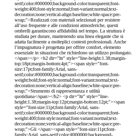
serif;color:#000000;background-color:transparent;font-
weight:400;font-style:normal;font-variant:normal;text-
decoration:none;vertical-align:baseline;white-space:pre-
wrap;">Realizzati con materiali selezionati per resistere
all’uso frequente e alle condizioni atmosferiche, questi
ombrelli garantiscono affidabilità nel tempo. La struttura è
studiata per durare, mantenendo una linea elegante che si
adatta facilmente a molteplici contesti professionali. Anche
l’impugnatura è progettata per offrire comfort, elemento
essenziale in situazioni che richiedono un utilizzo prolungato.
</span></p> <h2 dir="ltr" style="line-height:1.38;margin-
top:18pt;margin-bottom:4pt;"><span style="font-
size:17pt;font-family:Arial, sans-
serif;color:#000000;background-color:transparent;font-
weight:bold;font-style:normal;font-variant:normal;text-
decoration:none;vertical-align:baseline;white-space:pre-
wrap;">Strumento di rappresentanza e utilità
quotidiana</span></h2> <p dir="ltr" style="line-
height:1.38;margin-top:12pt;margin-bottom:12pt;"><span
style="font-size:11pt;font-family:Arial, sans-
serif;color:#000000;background-color:transparent;font-
weight:400;font-style:normal;font-variant:normal;text-
decoration:none;vertical-align:baseline;white-space:pre-
wrap;">Gli </span><span style="font-size:11pt;font-
family:Arial, sans-serif;color:#000000;background-