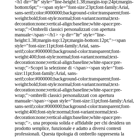
<h1 dir="ltr" style="line-height:1.38;margin-top:24pt;margin-
bottom:6pt;"><span style="font-size:23pt;font-family:Arial,
sans-serif;color:#000000;background-color:transparent;font-
weight:bold;font-style:normal;font-variant:normal;text-
decoration:none;vertical-align:baseline;white-space:pre-
wrap;">Ombrelli classici personalizzati con apertura
manuale</span></h1> <p dir="ltr" style="line-
height:1.38;margin-top:12pt;margin-bottom:12pt;"><span
style="font-size:11pt;font-family:Arial, sans-
serif;color:#000000;background-color:transparent;font-
weight:400;font-style:normal;font-variant:normal;text-
decoration:none;vertical-align:baseline;white-space:pre-
wrap;">Scopri la selezione di </span><span style="font-
size:11pt;font-family:Arial, sans-
serif;color:#000000;background-color:transparent;font-
weight:bold;font-style:normal;font-variant:normal;text-
decoration:none;vertical-align:baseline;white-space:pre-
wrap;">ombrelli classici personalizzati con apertura
manuale</span><span style="font-size:11pt;font-family:Arial,
sans-serif;color:#000000;background-color:transparent;font-
weight:400;font-style:normal;font-variant:normal;text-
decoration:none;vertical-align:baseline;white-space:pre-
wrap;">, una proposta solida e affidabile per chi desidera un
prodotto semplice, funzionale e adatto a diversi contesti
professionali. Questa tipologia di ombrello rappresenta la