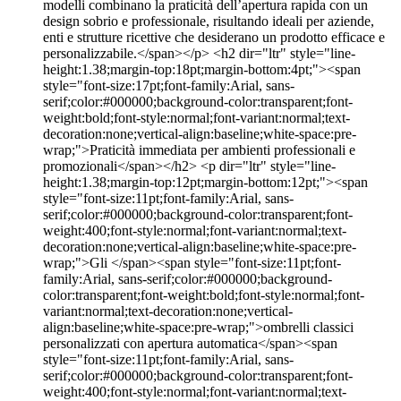
modelli combinano la praticità dell’apertura rapida con un
design sobrio e professionale, risultando ideali per aziende,
enti e strutture ricettive che desiderano un prodotto efficace e
personalizzabile.</span></p> <h2 dir="ltr" style="line-
height:1.38;margin-top:18pt;margin-bottom:4pt;"><span
style="font-size:17pt;font-family:Arial, sans-
serif;color:#000000;background-color:transparent;font-
weight:bold;font-style:normal;font-variant:normal;text-
decoration:none;vertical-align:baseline;white-space:pre-
wrap;">Praticità immediata per ambienti professionali e
promozionali</span></h2> <p dir="ltr" style="line-
height:1.38;margin-top:12pt;margin-bottom:12pt;"><span
style="font-size:11pt;font-family:Arial, sans-
serif;color:#000000;background-color:transparent;font-
weight:400;font-style:normal;font-variant:normal;text-
decoration:none;vertical-align:baseline;white-space:pre-
wrap;">Gli </span><span style="font-size:11pt;font-
family:Arial, sans-serif;color:#000000;background-
color:transparent;font-weight:bold;font-style:normal;font-
variant:normal;text-decoration:none;vertical-
align:baseline;white-space:pre-wrap;">ombrelli classici
personalizzati con apertura automatica</span><span
style="font-size:11pt;font-family:Arial, sans-
serif;color:#000000;background-color:transparent;font-
weight:400;font-style:normal;font-variant:normal;text-