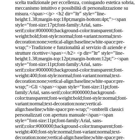
scelta tradizionale per eccellenza, coniugando estetica sobria,
meccanismo intuitivo e possibilità di personalizzazione su
misura.</span></p> <h2 dir="ltr" style="line-
height:1.38;margin-top:18pt;margin-bottom:4pt;"><span
style="font-size:17pt;font-family:Arial, sans-
serif;color:#000000;background-color:transparent;font-
weight:bold;font-style:normal;font-variant:normal;text-
decoration:none;vertical-align:baseline;white-space:pre-
wrap;">Tradizione e funzionalità al servizio di aziende e
strutture ricettive</span></h2> <p dir="ltr" style="line-
height:1.38;margin-top:12pt;margin-bottom:12pt;"><span
style="font-size:11pt;font-family:Arial, sans-
serif;color:#000000;background-color:transparent;font-
weight:400;font-style:normal;font-variant:normal;text-
decoration:none;vertical-align:baseline;white-space:pre-
wrap;">Gli </span><span style="font-size:11pt;font-
family:Arial, sans-serif;color:#000000;background-
color:transparent;font-weight:bold;font-style:normal;font-
variant:normal;text-decoration:none;vertical-
align:baseline;white-space:pre-wrap;">ombrelli classici
personalizzati con apertura manuale</span><span
style="font-size:11pt;font-family:Arial, sans-
serif;color:#000000;background-color:transparent;font-
weight:400;font-style:normal;font-variant:normal;text-
decoration:none;vertical-align:baseline;white-space:pre-