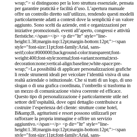
wrap;"> si distinguono per la loro struttura essenziale, pensata
per garantire praticità e facilità d’uso. L’apertura manuale
offre un controllo diretto sull’utilizzo, rendendo questi modelli
particolarmente adatti a contesti dove la semplicità è un valore
aggiunto. Sono scelti da aziende, enti e organizzazioni per
iniziative promozionali, eventi all’aperto, congressi e attività
fieristiche.</span></p> <p dir="ltr" style="line-
height:1.38;margin-top:12pt;margin-bottom:12pt;"><span
style="font-size:11pt;font-family:Arial, sans-
serif;color:#000000;background-color:transparent;font-
weight:400;font-style:normal;font-variant:normal;text-
decoration:none;vertical-align:baseline;white-space:pre-
wrap;">La possibilità di applicare personalizzazioni grafiche
li rende strumenti ideali per veicolare l’identità visiva di una
realtà aziendale o istituzionale. Che si tratti di un logo, di uno
slogan o di una grafica coordinata, l’ombrello si trasforma in
un mezzo di comunicazione visiva coerente ed efficace.
Questo tipo di personalizzazione è particolarmente utile nel
settore dell’ospitalità, dove ogni dettaglio contribuisce a
costruire l’esperienza del cliente: strutture come hotel,
B&amp;B, agriturismi e resort possono utilizzarli per
rafforzare la propria immagine e offrire un servizio
aggiuntivo.</span></p> <p dir="ltr" style="line-
height:1.38;margin-top:12pt;margin-bottom:12pt;"><span
style="font-size:11pt;font-family:Arial, sans-