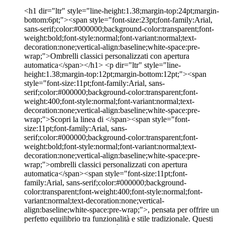
<h1 dir="ltr" style="line-height:1.38;margin-top:24pt;margin-
bottom:6pt;"><span style="font-size:23pt;font-family:Arial,
sans-serif;color:#000000;background-color:transparent;font-
weight:bold;font-style:normal;font-variant:normal;text-
decoration:none;vertical-align:baseline;white-space:pre-
wrap;">Ombrelli classici personalizzati con apertura
automatica</span></h1> <p dir="ltr" style="line-
height:1.38;margin-top:12pt;margin-bottom:12pt;"><span
style="font-size:11pt;font-family:Arial, sans-
serif;color:#000000;background-color:transparent;font-
weight:400;font-style:normal;font-variant:normal;text-
decoration:none;vertical-align:baseline;white-space:pre-
wrap;">Scopri la linea di </span><span style="font-
size:11pt;font-family:Arial, sans-
serif;color:#000000;background-color:transparent;font-
weight:bold;font-style:normal;font-variant:normal;text-
decoration:none;vertical-align:baseline;white-space:pre-
wrap;">ombrelli classici personalizzati con apertura
automatica</span><span style="font-size:11pt;font-
family:Arial, sans-serif;color:#000000;background-
color:transparent;font-weight:400;font-style:normal;font-
variant:normal;text-decoration:none;vertical-
align:baseline;white-space:pre-wrap;">, pensata per offrire un
perfetto equilibrio tra funzionalità e stile tradizionale. Questi