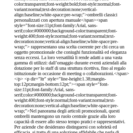
color:transparent;font-weight:bold;font-style:normal;font-
variant:normal;text-decoration:none;vertical-
align:baseline;white-space:pre-wrap;">ombrelli classici
personalizzati con apertura manuale</span><span
style="font-size:11pt;font-family:Arial, sans-
serif;color:#000000;background-color:transparent;font-
weight:400;font-style:normal;font-variant:normal;text-
decoration:none;vertical-align:baseline;white-space:pre-
wrap;"> rappresentano una scelta coerente per chi cerca un
oggetto promozionale che coniughi funzionalità ed eleganza
senza eccessi. La loro versatilità li rende adatti a una vasta
gamma di utilizzi: dall’omaggio durante eventi aziendali alla
dotazione per lo staff di una struttura ricettiva, fino al regalo
istituzionale in occasione di meeting o collaborazioni.</span>
</p> <p dir="ltr" style="line-height:1.38;margin-
top:12pt;margin-bottom:12pt;"><span style="font-
size:11pt;font-family:Arial, sans-
serif;color:#000000;background-color:transparent;font-
weight:400;font-style:normal;font-variant:normal;text-
decoration:none;vertical-align:baseline;white-space:pre-
wrap;">Nel panorama degli articoli promozionali, questi
ombrelli mantengono un ruolo centrale grazie alla loro
capacità di essere allo stesso tempo pratici e rappresentativi.
Per aziende che desiderano distinguersi con sobrietà ed
efficacia, si tratta di una soluzione affidabile che parla di