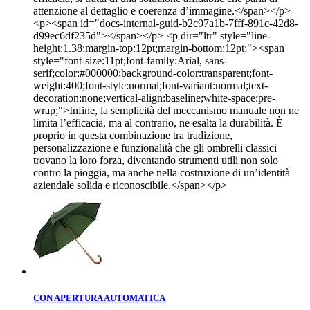
attenzione al dettaglio e coerenza d’immagine.</span></p>
<p><span id="docs-internal-guid-b2c97a1b-7fff-891c-42d8-
d99ec6df235d"></span></p> <p dir="ltr" style="line-
height:1.38;margin-top:12pt;margin-bottom:12pt;"><span
style="font-size:11pt;font-family:Arial, sans-
serif;color:#000000;background-color:transparent;font-
weight:400;font-style:normal;font-variant:normal;text-
decoration:none;vertical-align:baseline;white-space:pre-
wrap;">Infine, la semplicità del meccanismo manuale non ne
limita l’efficacia, ma al contrario, ne esalta la durabilità. È
proprio in questa combinazione tra tradizione,
personalizzazione e funzionalità che gli ombrelli classici
trovano la loro forza, diventando strumenti utili non solo
contro la pioggia, ma anche nella costruzione di un’identità
aziendale solida e riconoscibile.</span></p>
CON APERTURA AUTOMATICA