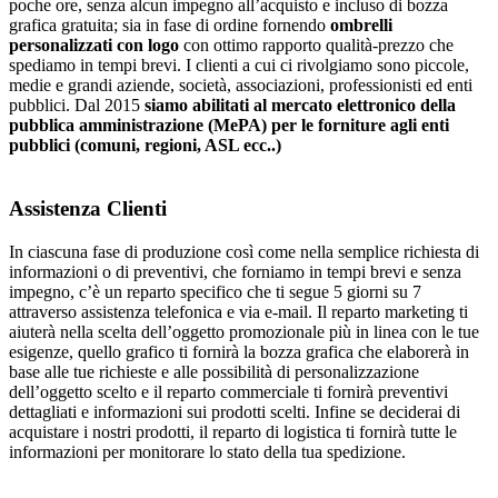
poche ore, senza alcun impegno all’acquisto e incluso di bozza
grafica gratuita; sia in fase di ordine fornendo
ombrelli
personalizzati con logo
con ottimo rapporto qualità-prezzo che
spediamo in tempi brevi. I clienti a cui ci rivolgiamo sono piccole,
medie e grandi aziende, società, associazioni, professionisti ed enti
pubblici. Dal 2015
siamo abilitati al mercato elettronico della
pubblica amministrazione (MePA) per le forniture agli enti
pubblici (comuni, regioni, ASL ecc..)
Assistenza Clienti
In ciascuna fase di produzione così come nella semplice richiesta di
informazioni o di preventivi, che forniamo in tempi brevi e senza
impegno, c’è un reparto specifico che ti segue 5 giorni su 7
attraverso assistenza telefonica e via e-mail. Il reparto marketing ti
aiuterà nella scelta dell’oggetto promozionale più in linea con le tue
esigenze, quello grafico ti fornirà la bozza grafica che elaborerà in
base alle tue richieste e alle possibilità di personalizzazione
dell’oggetto scelto e il reparto commerciale ti fornirà preventivi
dettagliati e informazioni sui prodotti scelti. Infine se deciderai di
acquistare i nostri prodotti, il reparto di logistica ti fornirà tutte le
informazioni per monitorare lo stato della tua spedizione.