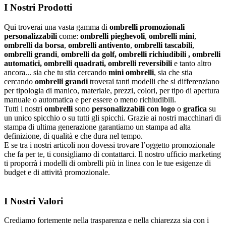
I Nostri Prodotti
Qui troverai una vasta gamma di
ombrelli promozionali
personalizzabili
come:
ombrelli pieghevoli
,
ombrelli mini
,
ombrelli da borsa
,
ombrelli antivento
,
ombrelli tascabili
,
ombrelli grandi
,
ombrelli da golf,
ombrelli richiudibili , ombrelli
automatici, ombrelli quadrati, ombrelli reversibili
e tanto altro
ancora... sia che tu stia cercando
mini ombrelli
, sia che stia
cercando
ombrelli grandi
troverai tanti modelli che si differenziano
per tipologia di manico, materiale, prezzi, colori, per tipo di apertura
manuale o automatica e per essere o meno richiudibili.
Tutti i nostri
ombrelli
sono
personalizzabili con logo
o
grafica
su
un unico spicchio o su tutti gli spicchi. Grazie ai nostri macchinari di
stampa di ultima generazione garantiamo un stampa ad alta
definizione, di qualità e che dura nel tempo.
E se tra i nostri articoli non dovessi trovare l’oggetto promozionale
che fa per te, ti consigliamo di contattarci. Il nostro ufficio marketing
ti proporrà i modelli di ombrelli più in linea con le tue esigenze di
budget e di attività promozionale.
I Nostri Valori
Crediamo fortemente nella trasparenza e nella chiarezza sia con i