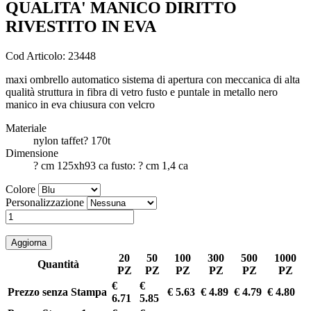
QUALITA' MANICO DIRITTO
RIVESTITO IN EVA
Cod Articolo: 23448
maxi ombrello automatico sistema di apertura con meccanica di alta
qualità struttura in fibra di vetro fusto e puntale in metallo nero
manico in eva chiusura con velcro
Materiale
nylon taffet? 170t
Dimensione
? cm 125xh93 ca fusto: ? cm 1,4 ca
Colore
Personalizzazione
20
50
100
300
500
1000
Quantità
PZ
PZ
PZ
PZ
PZ
PZ
€
€
Prezzo senza Stampa
€ 5.63
€ 4.89
€ 4.79
€ 4.80
6.71
5.85