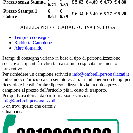
Prezzo senza Stampa
€ 5.63
€ 4.89
€ 4.79
€ 4.80
6.71
5.85
Prezzo Stampa 1
€
€
€ 6.34
€ 5.40
€ 5.27
€ 5.20
Colore
8.61
6.79
TABELLA PREZZI CADAUNO, IVA ESCLUSA
Tempi di consegna
Richiesta Campione
Altre domande
I tempi di consegna variano in base al tipo di personalizzazione
scelta e alla quantità richiesta ma saranno esplicitati nel nostro
preventivo.
Per richiedere un campione scrivici a
info@ombrellipersonalizzati.it
indicandoci l’articolo a cui sei interessato. Ti indicheremo i tempi per
riceverlo e i costi. Ombrellipersonalizzati invia un unico pezzo
campione al prezzo dell’articolo più il costo di trasporto.
Per qualsiasi domanda o informazione scrivici a
info@ombrellipersonalizzati.it
Non trovi quello che cerchi?
Chiamaci al