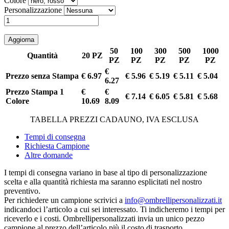
Colore
Personalizzazione
50
100
300
500
1000
Quantità
20 PZ
PZ
PZ
PZ
PZ
PZ
€
Prezzo senza Stampa
€ 6.97
€ 5.96
€ 5.19
€ 5.11
€ 5.04
6.27
Prezzo Stampa 1
€
€
€ 7.14
€ 6.05
€ 5.81
€ 5.68
Colore
10.69
8.09
TABELLA PREZZI CADAUNO, IVA ESCLUSA
Tempi di consegna
Richiesta Campione
Altre domande
I tempi di consegna variano in base al tipo di personalizzazione
scelta e alla quantità richiesta ma saranno esplicitati nel nostro
preventivo.
Per richiedere un campione scrivici a
info@ombrellipersonalizzati.it
indicandoci l’articolo a cui sei interessato. Ti indicheremo i tempi per
riceverlo e i costi. Ombrellipersonalizzati invia un unico pezzo
campione al prezzo dell’articolo più il costo di trasporto.