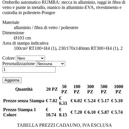
Ombrello automatico RUMBA: stecca in alluminio, raggi in fibra di
vetro e punte in metallo, manico in alluminio-EVA, rivestimento e
custodia in poliestere-Pongee
Materiale
alluminio / fibra di vetro / poliestere
Dimensione
Ø103 cm
Area di stampa indicativa
100cm² RT100+H4 (1), 230/170x140mm RT300+H4 (1), 2
Colore
Personalizzazione
50
100
300
500
1000
Quantità
20 PZ
PZ
PZ
PZ
PZ
PZ
€
Prezzo senza Stampa
€ 7.02
€ 6.02
€ 5.24
€ 5.17
€ 5.10
6.33
Prezzo Stampa 1
€
€
€ 7.20
€ 6.10
€ 5.87
€ 5.74
Colore
10.74
8.15
TABELLA PREZZI CADAUNO, IVA ESCLUSA