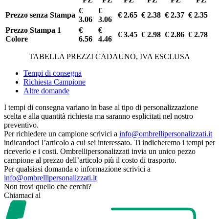
€
€
Prezzo senza Stampa
€ 2.65
€ 2.38
€ 2.37
€ 2.35
3.06
3.06
Prezzo Stampa 1
€
€
€ 3.45
€ 2.98
€ 2.86
€ 2.78
Colore
6.56
4.46
TABELLA PREZZI CADAUNO, IVA ESCLUSA
Tempi di consegna
Richiesta Campione
Altre domande
I tempi di consegna variano in base al tipo di personalizzazione
scelta e alla quantità richiesta ma saranno esplicitati nel nostro
preventivo.
Per richiedere un campione scrivici a
info@ombrellipersonalizzati.it
indicandoci l’articolo a cui sei interessato. Ti indicheremo i tempi per
riceverlo e i costi. Ombrellipersonalizzati invia un unico pezzo
campione al prezzo dell’articolo più il costo di trasporto.
Per qualsiasi domanda o informazione scrivici a
info@ombrellipersonalizzati.it
Non trovi quello che cerchi?
Chiamaci al