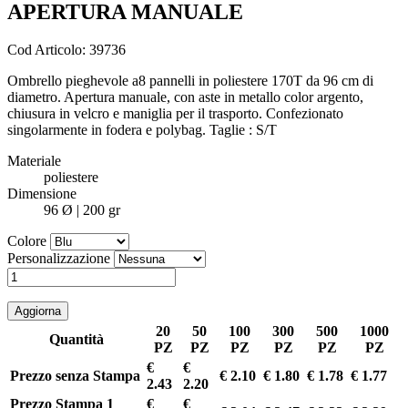
APERTURA MANUALE
Cod Articolo: 39736
Ombrello pieghevole a8 pannelli in poliestere 170T da 96 cm di
diametro. Apertura manuale, con aste in metallo color argento,
chiusura in velcro e maniglia per il trasporto. Confezionato
singolarmente in fodera e polybag. Taglie : S/T
Materiale
poliestere
Dimensione
96 Ø | 200 gr
Colore
Personalizzazione
20
50
100
300
500
1000
Quantità
PZ
PZ
PZ
PZ
PZ
PZ
€
€
Prezzo senza Stampa
€ 2.10
€ 1.80
€ 1.78
€ 1.77
2.43
2.20
Prezzo Stampa 1
€
€