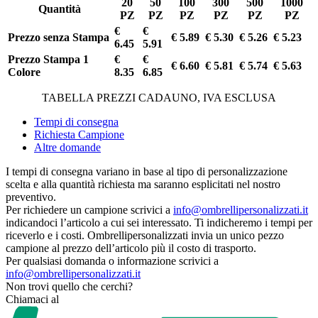
20
50
100
300
500
1000
Quantità
PZ
PZ
PZ
PZ
PZ
PZ
€
€
Prezzo senza Stampa
€ 5.89
€ 5.30
€ 5.26
€ 5.23
6.45
5.91
Prezzo Stampa 1
€
€
€ 6.60
€ 5.81
€ 5.74
€ 5.63
Colore
8.35
6.85
TABELLA PREZZI CADAUNO, IVA ESCLUSA
Tempi di consegna
Richiesta Campione
Altre domande
I tempi di consegna variano in base al tipo di personalizzazione
scelta e alla quantità richiesta ma saranno esplicitati nel nostro
preventivo.
Per richiedere un campione scrivici a
info@ombrellipersonalizzati.it
indicandoci l’articolo a cui sei interessato. Ti indicheremo i tempi per
riceverlo e i costi. Ombrellipersonalizzati invia un unico pezzo
campione al prezzo dell’articolo più il costo di trasporto.
Per qualsiasi domanda o informazione scrivici a
info@ombrellipersonalizzati.it
Non trovi quello che cerchi?
Chiamaci al