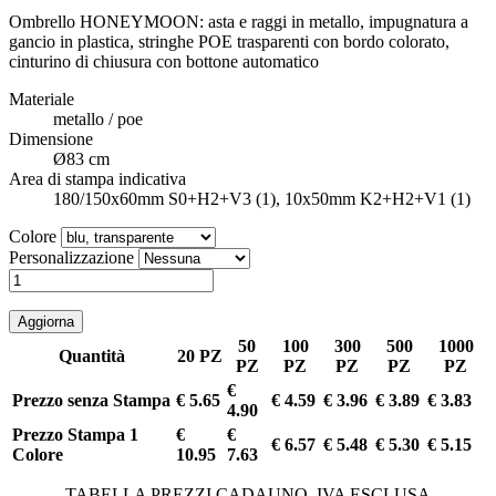
Ombrello HONEYMOON: asta e raggi in metallo, impugnatura a
gancio in plastica, stringhe POE trasparenti con bordo colorato,
cinturino di chiusura con bottone automatico
Materiale
metallo / poe
Dimensione
Ø83 cm
Area di stampa indicativa
180/150x60mm S0+H2+V3 (1), 10x50mm K2+H2+V1 (1)
Colore
Personalizzazione
50
100
300
500
1000
Quantità
20 PZ
PZ
PZ
PZ
PZ
PZ
€
Prezzo senza Stampa
€ 5.65
€ 4.59
€ 3.96
€ 3.89
€ 3.83
4.90
Prezzo Stampa 1
€
€
€ 6.57
€ 5.48
€ 5.30
€ 5.15
Colore
10.95
7.63
TABELLA PREZZI CADAUNO, IVA ESCLUSA